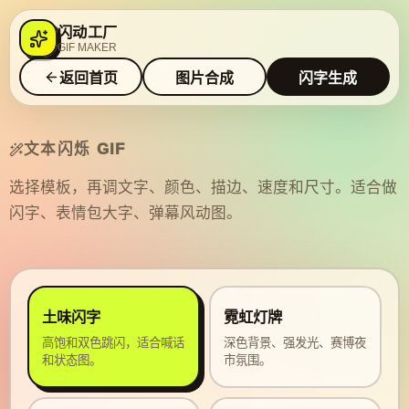
闪动工厂
GIF MAKER
返回首页
图片合成
闪字生成
文本闪烁 GIF
选择模板，再调文字、颜色、描边、速度和尺寸。适合做
闪字、表情包大字、弹幕风动图。
土味闪字
霓虹灯牌
高饱和双色跳闪，适合喊话
深色背景、强发光、赛博夜
和状态图。
市氛围。