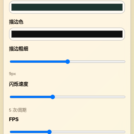
描边色
描边粗细
9px
闪烁速度
5 次/周期
FPS